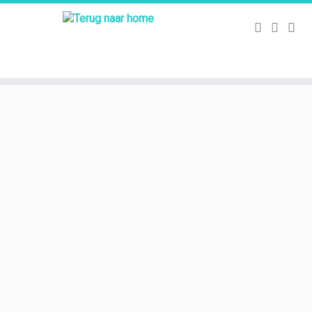
Ga
naar
inhoud