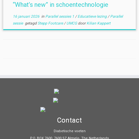
“What’s new” in schoentechnologie
16 januari 2026
in
Parallel sessies 1
/
Educatieve lezing
/
Parallel
sessie
getagd
Stepp Footcare
/
UMCG
door
Kilian Kappert
Contact
Diabetische voeten
P.O. BOX 7600, 7600 SZ Almelo, The Netherlands