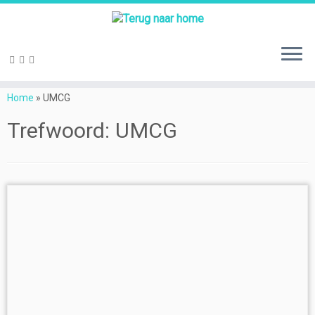
Ga
naar
Home
»
UMCG
inhoud
Trefwoord:
UMCG