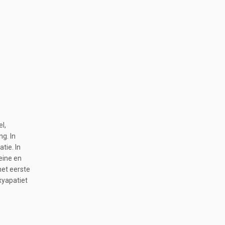
l,
g. In
tie. In
eine en
het eerste
xyapatiet