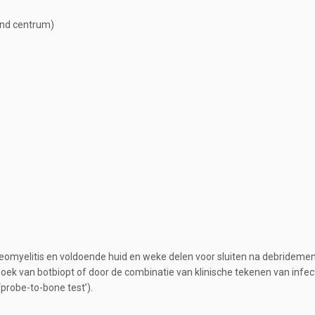
end centrum)
steomyelitis en voldoende huid en weke delen voor sluiten na debridemen
oek van botbiopt of door de combinatie van klinische tekenen van infec
‘probe-to-bone test’).