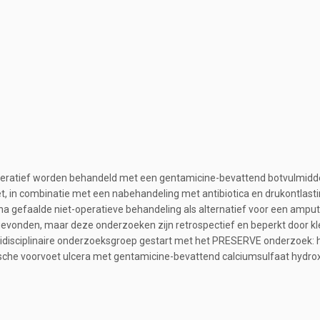
peratief worden behandeld met een gentamicine-bevattend botvulmidde
, in combinatie met een nabehandeling met antibiotica en drukontlastin
 gefaalde niet-operatieve behandeling als alternatief voor een amputa
vonden, maar deze onderzoeken zijn retrospectief en beperkt door kl
tidisciplinaire onderzoeksgroep gestart met het PRESERVE onderzoek: 
sche voorvoet ulcera met gentamicine-bevattend calciumsulfaat hydro