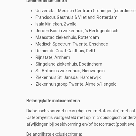
Deelnemende centra
Universitair Medisch Centrum Groningen (coördiner
Franciscus Gasthuis & Vlietland, Rotterdam
Isala klinieken, Zwolle
Jeroen Bosch ziekenhuis, ’s Hertogenbosch
Maasstad ziekenhuis, Rotterdam
Medisch Spectrum Twente, Enschede
Reinier de Graaf Gasthuis, Delft
Rijnstate, Arnhem
Slingeland ziekenhuis, Doetinchem
St. Antonius ziekenhuis, Nieuwegein
Ziekenhuis St. Jansdal, Harderwijk
Ziekenhuisgroep Twente, Almelo/Hengelo
Belangrijkste inclusiecriteria
Diabetisch voorvoet ulcus (digiti en metatarsalia) met o
Osteomyelitis vastgesteld met op microbiologisch onderz
afwijkingen bij beeldvorming en/of botcontact (positieve 
Belangrijkste exclusiecriteria: