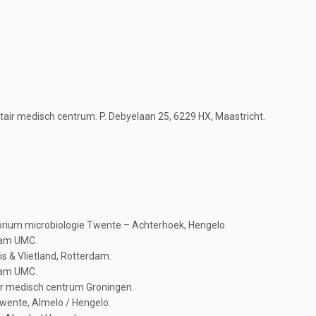
tair medisch centrum. P. Debyelaan 25, 6229 HX, Maastricht.
torium microbiologie Twente – Achterhoek, Hengelo.
rdam UMC.
is & Vlietland, Rotterdam.
rdam UMC.
tair medisch centrum Groningen.
 Twente, Almelo / Hengelo.