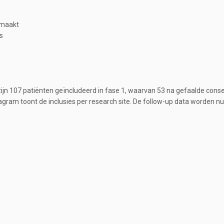
 maakt
s
zijn 107 patiënten geïncludeerd in fase 1, waarvan 53 na gefaalde cons
agram toont de inclusies per research site. De follow-up data worden nu