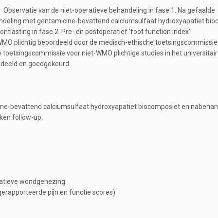
 Observatie van de niet-operatieve behandeling in fase 1. Na gefaalde
handeling met gentamicine-bevattend calciumsulfaat hydroxyapatiet bi
lasting in fase 2. Pre- en postoperatief ‘foot function index’
et-WMO plichtig beoordeeld door de medisch-ethische toetsingscommissie
e toetsingscommissie voor niet-WMO plichtige studies in het universitai
rdeeld en goedgekeurd.
ne-bevattend calciumsulfaat hydroxyapatiet biocomposiet en nabehan
ken follow-up.
eratieve wondgenezing.
gerapporteerde pijn en functie scores)