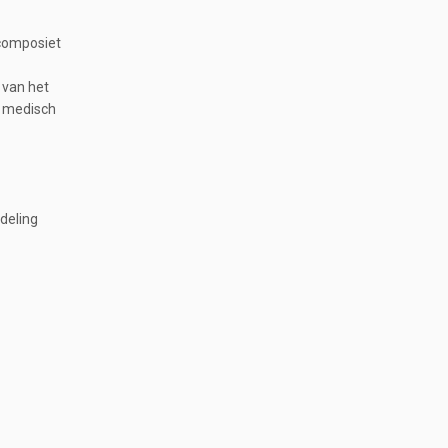
ocomposiet
 van het
r medisch
deling