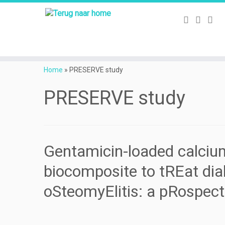
Ga
naar
Home
»
PRESERVE study
inhoud
PRESERVE study
Gentamicin-loaded calciu
biocomposite to tREat dia
oSteomyElitis: a pRospect