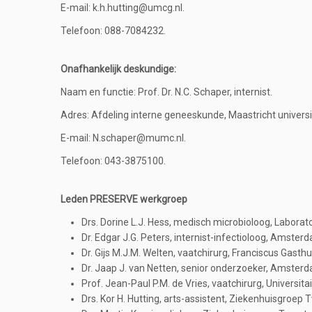
E-mail: k.h.hutting@umcg.nl.
Telefoon: 088-7084232.
Onafhankelijk deskundige:
Naam en functie: Prof. Dr. N.C. Schaper, internist.
Adres: Afdeling interne geneeskunde, Maastricht universi
E-mail: N.schaper@mumc.nl.
Telefoon: 043-3875100.
Leden PRESERVE werkgroep
Drs. Dorine L.J. Hess, medisch microbioloog, Labora
Dr. Edgar J.G. Peters, internist-infectioloog, Amste
Dr. Gijs M.J.M. Welten, vaatchirurg, Franciscus Gasthu
Dr. Jaap J. van Netten, senior onderzoeker, Amste
Prof. Jean-Paul P.M. de Vries, vaatchirurg, Universi
Drs. Kor H. Hutting, arts-assistent, Ziekenhuisgroep