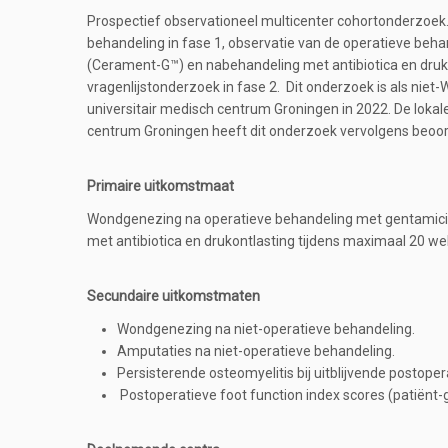
Prospectief observationeel multicenter cohortonderzoek.
behandeling in fase 1, observatie van de operatieve be
(Cerament-G™) en nabehandeling met antibiotica en drukont
vragenlijstonderzoek in fase 2. Dit onderzoek is als ni
universitair medisch centrum Groningen in 2022. De lokal
centrum Groningen heeft dit onderzoek vervolgens beoo
Primaire uitkomstmaat
Wondgenezing na operatieve behandeling met gentamici
met antibiotica en drukontlasting tijdens maximaal 20 we
Secundaire uitkomstmaten
Wondgenezing na niet-operatieve behandeling.
Amputaties na niet-operatieve behandeling.
Persisterende osteomyelitis bij uitblijvende postop
Postoperatieve foot function index scores (patiënt-