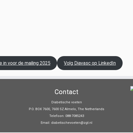
je in voor de mailing 2025
Volg Diavasc op LinkedIn
Contact
Diabetische voeten
P.O. BOX 7600, 7600 SZ Almelo, The Netherlands
Telefoon: 088-7085243
Email: diabetischevoeten@zgt.nl