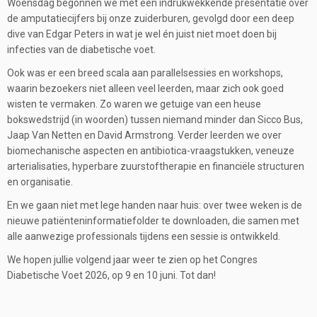
Woensdag begonnen we met een indrukwekkende presentatie over
de amputatiecijfers bij onze zuiderburen, gevolgd door een deep
dive van Edgar Peters in wat je wel én juist niet moet doen bij
infecties van de diabetische voet.
Ook was er een breed scala aan parallelsessies en workshops,
waarin bezoekers niet alleen veel leerden, maar zich ook goed
wisten te vermaken. Zo waren we getuige van een heuse
bokswedstrijd (in woorden) tussen niemand minder dan Sicco Bus,
Jaap Van Netten en David Armstrong. Verder leerden we over
biomechanische aspecten en antibiotica-vraagstukken, veneuze
arterialisaties, hyperbare zuurstoftherapie en financiële structuren
en organisatie.
En we gaan niet met lege handen naar huis: over twee weken is de
nieuwe patiënteninformatiefolder te downloaden, die samen met
alle aanwezige professionals tijdens een sessie is ontwikkeld.
We hopen jullie volgend jaar weer te zien op het Congres
Diabetische Voet 2026, op 9 en 10 juni. Tot dan!