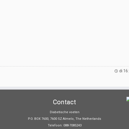
di 16
Contact
Diabetische voeten
P.O. BOX 7600, 7600 SZ Almelo, The Netherlands
Telefoon: 088-7085243