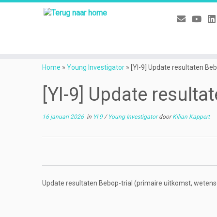
Ga
naar
Home
»
Young Investigator
»
[YI-9] Update resultaten Beb
inhoud
[YI-9] Update resulta
16 januari 2026
in
YI 9
/
Young Investigator
door
Kilian Kappert
Update resultaten Bebop-trial (primaire uitkomst, wetensc