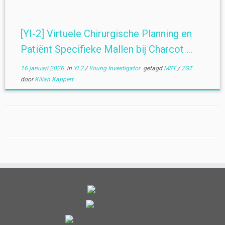
[YI-2] Virtuele Chirurgische Planning en
Patiënt Specifieke Mallen bij Charcot ...
16 januari 2026
in
YI 2
/
Young Investigator
getagd
MST
/
ZGT
door
Kilian Kappert