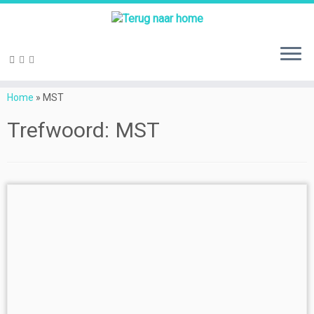
Ga
naar
Home
»
MST
inhoud
Trefwoord:
MST