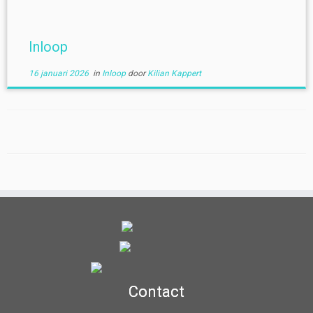
Inloop
16 januari 2026
in
Inloop
door
Kilian Kappert
Contact