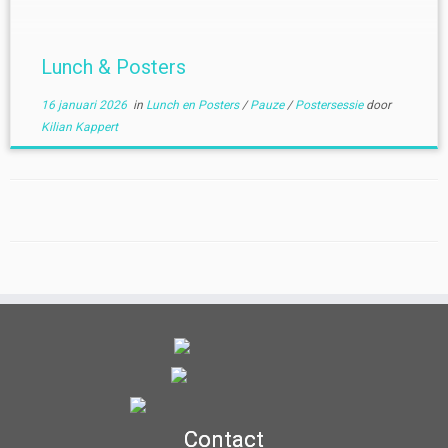
Lunch & Posters
16 januari 2026
in
Lunch en Posters
/
Pauze
/
Postersessie
door
Kilian Kappert
Contact