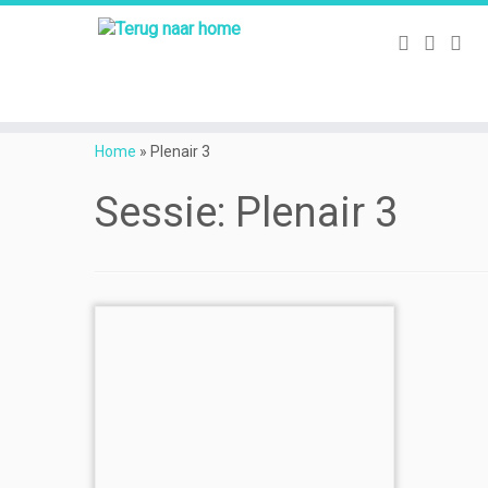
Ga
naar
Home
»
Plenair 3
inhoud
Sessie:
Plenair 3