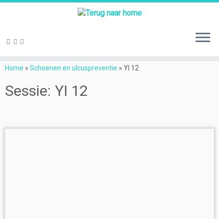
Ga
naar
Home
»
Schoenen en ulcuspreventie
»
YI 12
inhoud
Sessie:
YI 12