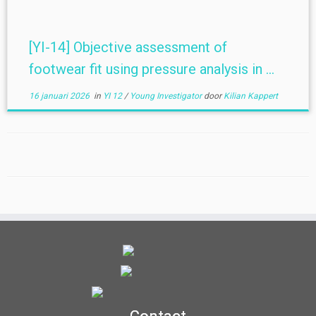
[YI-14] Objective assessment of
footwear fit using pressure analysis in ...
16 januari 2026
in
YI 12
/
Young Investigator
door
Kilian Kappert