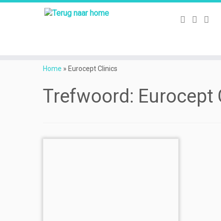
Ga
naar
Home
»
Eurocept Clinics
inhoud
Trefwoord:
Eurocept 