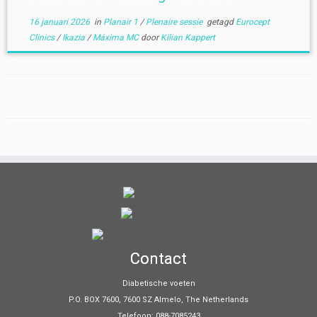
16 januari 2026
in
Planair 1
/
Plenaire sessie
getagd
Eurocept
Clinics
/
Ikazia
/
Máxima MC
door
Kilian Kappert
Contact
Diabetische voeten
P.O. BOX 7600, 7600 SZ Almelo, The Netherlands
Telefoon: 088-7085243